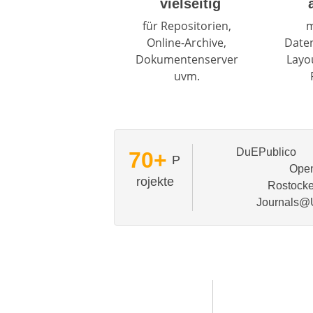
vielseitig
für Repositorien,
m
Online-Archive,
Date
Dokumentenserver
Layo
uvm.
DuEPublico
70+
P
Ope
rojekte
Rostocke
Journals